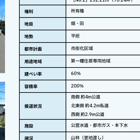
［No.2］232.21㎡（70.24坪）
所有権
権利
畑・田
地目
平坦
地勢
市街化区域
都市計画
第一種住居専用地域
用途地域
60％
建ぺい率
200％
容積率
南側 約4m公道
北東側 約4.2m私道
接道状況
西側 約2.9m公道
公営水道・都市ガス・本下水
施設
山林（更地渡し）
現況