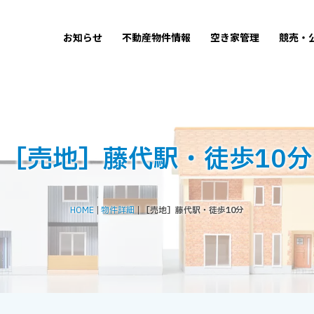
お知らせ
不動産物件情報
空き家管理
競売・
［売地］藤代駅・徒歩10分
HOME
|
物件詳細
|
［売地］藤代駅・徒歩10分