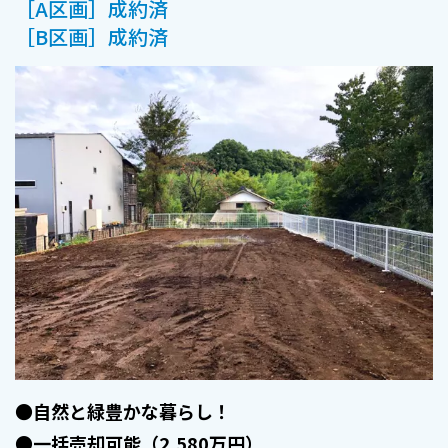
［A区画］成約済
［B区画］成約済
●自然と緑豊かな暮らし！
●一括売却可能（2,580万円）