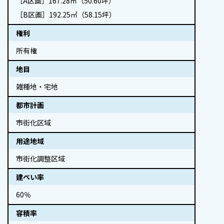
［A区画］167.28㎡（50.60坪）
［B区画］192.25㎡（58.15坪）
権利
所有権
地目
雑種地・宅地
都市計画
市街化区域
用途地域
市街化調整区域
建ぺい率
60％
容積率