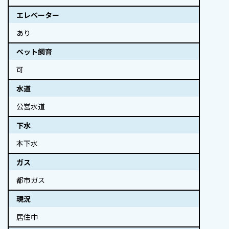
エレベーター
あり
ペット飼育
可
水道
公営水道
下水
本下水
ガス
都市ガス
現況
居住中