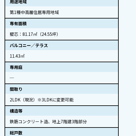
用途地域
第1種中高層住居専用地域
専有面積
壁芯：81.17㎡（24.55坪）
バルコニー／テラス
11.43㎡
専用庭
─
間取り
2LDK（現況）※3LDKに変更可能
構造等
鉄筋コンクリート造、地上7階建3階部分
総戸数